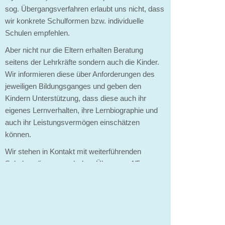
sog. Übergangsverfahren erlaubt uns nicht, dass
wir konkrete Schulformen bzw. individuelle
Schulen empfehlen.
Aber nicht nur die Eltern erhalten Beratung
seitens der Lehrkräfte sondern auch die Kinder.
Wir informieren diese über Anforderungen des
jeweiligen Bildungsganges und geben den
Kindern Unterstützung, dass diese auch ihr
eigenes Lernverhalten, ihre Lernbiographie und
auch ihr Leistungsvermögen einschätzen
können.
Wir stehen in Kontakt mit weiterführenden
Schulen, die uns nach dem Übergang 4/5
Rückmeldungen geben, wie die Kinder in den
Schulen angekommen sind. Diese Rückmeldung
lassen wird dann in unsere Arbeit mit einfließen.
Hier
erhalten sie mehr Informationen.